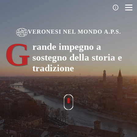
VERONESI NEL MONDO A.P.S.
G
rande impegno a
sostegno della storia e
tradizione