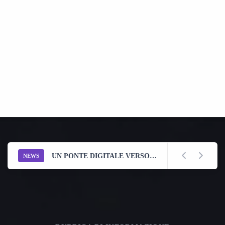
CIRCOLO VERONESI NEL MONDO DELLA VAL D'ALPONE
NEWS
UN PONTE DIGITALE VERSO CASA: BENVENUTI NEL CENTRO DI RITROVO DEI VERONESI NEL MONDO
NEWS
ASSOCIAZIONE VERONESI NEL MONDO DI MELBOURNE
NEWS
GIORNATA DEI VENETI NEL MONDO
NEWS